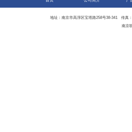
首页
公司简介
产
地址：南京市高淳区宝塔路258号38-341 传真：0
南京联