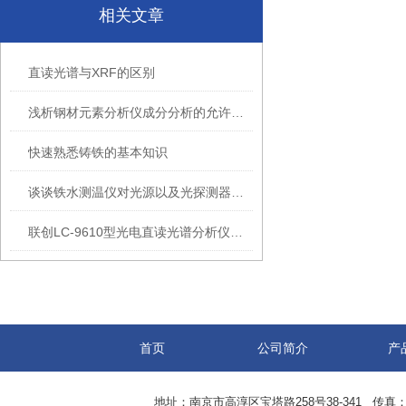
相关文章
直读光谱与XRF的区别
浅析钢材元素分析仪成分分析的允许偏差
快速熟悉铸铁的基本知识
谈谈铁水测温仪对光源以及光探测器的要求
联创LC-9610型光电直读光谱分析仪的主要特点
首页
公司简介
产
地址：南京市高淳区宝塔路258号38-341 传真：0