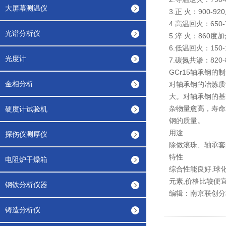
大屏幕测温仪
3.正 火：900-
4.高温回火：650
光谱分析仪
5.淬 火：860度
6.低温回火：150
光度计
7.碳氮共渗：820
GCr15轴承钢的
金相分析
对轴承钢的冶炼质
大。对轴承钢的基
杂物量愈高，寿命
硬度计试验机
钢的质量。
用途
探伤仪测厚仪
除做滚珠、轴承套
特性
电阻炉干燥箱
综合性能良好.球
元素,价格比较便
钢铁分析仪器
编辑：南京联创分
铸造分析仪