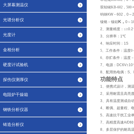
大屏幕测温仪
双铂铑KB-602，500
钨铼
KW
－
602
，
0
～
光谱分析仪
K
，
镍铬－镍硅
0
～
1
2
、测量精度：≤±
0.2
光度计
3
、分辨率：
1
℃
4
、响应时间：
1S
金相分析
5
、工作条件：温度0～
6
、存贮条件：温度－2
硬度计试验机
7
、电源：
DC6V
±
10
8
、配用热电偶：
S
、
功能特点
探伤仪测厚仪
1
、便携式设计，测
2
、采用耐震且高亮
电阻炉干燥箱
3
、具有温度测成自
4
、断偶、超量程、
钢铁分析仪器
5
、高速抗干扰工业单
7
、高精度高速
A/D
转
铸造分析仪
8
、多层保护的耐高