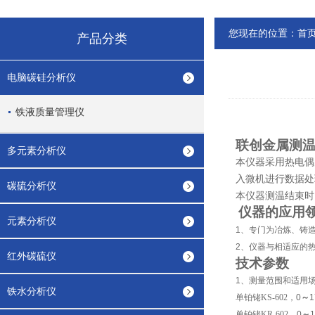
您现在的位置：
首
产品分类
电脑碳硅分析仪
铁液质量管理仪
联创金属测
多元素分析仪
本仪器采用热电偶
入微机进行数据处
碳硫分析仪
本仪器测温结束时
仪器的应用
元素分析仪
1
、专门为冶炼、铸
2
、仪器与相适应的
红外碳硫仪
技术参数
1
、测量范围和适用
铁水分析仪
单铂铑KS-602，
0
～
1
单铂铑KR-602，
0
～
1