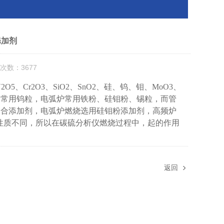
添加剂
次数：3677
2O5
、
Cr2O3
、
SiO2
、
SnO2
、硅、钨、钼、
MoO3
、
炉常用钨粒，电弧炉常用铁粉、硅钼粉、锡粒，而管
复合添加剂，电弧炉燃烧选用硅钼粉添加剂，高频炉
性质不同，所以在碳硫分析仪燃烧过程中，起的作用
返回