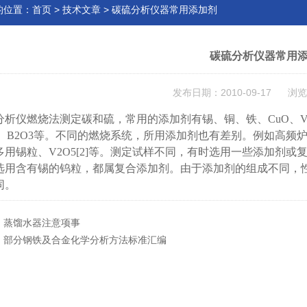
的位置：
首页
>
技术文章
> 碳硫分析仪器常用添加剂
碳硫分析仪器常用
发布日期：2010-09-17 浏览
分析仪燃烧法测定碳和硫，常用的添加剂有锡、铜、铁、
CuO
、
V
、
B2O3
等。不同的燃烧系统，所用添加剂也有差别。例如高频
多用锡粒、
V2O5[2]
等。测定试样不同，有时选用一些添加剂或
选用含有锡的钨粒，都属复合添加剂。由于添加剂的组成不同，
同。
：
蒸馏水器注意项事
：
部分钢铁及合金化学分析方法标准汇编