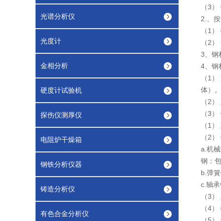
（3） 
光谱分析仪
2.、
（1）
光度计
（2）
3、钢
金相分析
4、钢
（1）
体）
硬度计试验机
（2）
（3）
探伤仪测厚仪
（1）
（2）
电阻炉干燥箱
a.机
钢：
钢铁分析仪器
b.弹
c.轴
铸造分析仪
（3）
（4）
有色合金分析仪
（5）