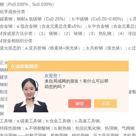
钢（P≤0.035%，S≤0.030%）
按化学成份分类
 碳素钢：钢材a.低碳钢（C≤0.25%）；b.中碳钢（C≤0.25~0.60%）；c.
 合金钢：a.低合金钢（合金元素总含量≤5%）；b.中合金钢（合金元素总
材按成形方法分类：（1） 锻钢；（2） 铸钢；（3） 热轧钢；（4） 冷
材按金相组织分类
 退火状态的：a.亚共析钢（铁素体+珠光体）；b.共析钢（珠光体）；c
。
 正火状态的：a.珠光体钢；b.贝氏体钢；c.马氏体钢；d.奥氏体钢。
 钢材无相变或部分发生相变的 5、按用途分类
欢迎您！
 建筑及工程用钢：a.普通碳素结构钢；b.低合金结构钢；c.钢筋钢。
来自局域网的朋友！有什么可以帮
 钢材结构钢
助您的吗？
械制造用钢：（a）调质结构钢；（b）表面硬化结构钢：包括渗碳钢、渗
包括冷冲压用钢、冷镦用钢。
簧钢
承钢
 工具钢：a.碳素工具钢；b.合金工具钢；c.高速工具钢。
 特殊性能钢：a.不锈耐酸钢；b.耐热钢：包括抗氧化钢、热强钢、气阀钢；
 专业用钢——如桥梁用钢、船舶用钢、锅炉用钢、压力容器用钢、农机