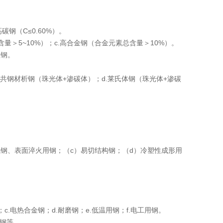
高碳钢（C≤0.60%）。
含量＞5~10%）；c.高合金钢（合金元素总含量＞10%）。
拉钢。
.过共钢材析钢（珠光体+渗碳体）；d.莱氏体钢（珠光体+渗碳
氨钢、表面淬火用钢；（c）易切结构钢；（d）冷塑性成形用
c.电热合金钢；d.耐磨钢；e.低温用钢；f.电工用钢。
用钢等。