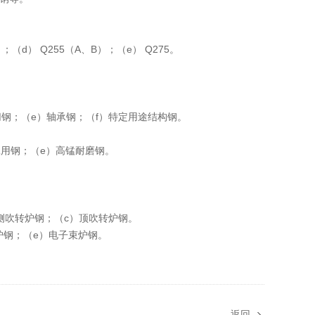
；（d） Q255（A、B）；（e） Q275。
切钢；（e）轴承钢；（f）特定用途结构钢。
工用钢；（e）高锰耐磨钢。
）侧吹转炉钢；（c）顶吹转炉钢。
炉钢；（e）电子束炉钢。
返回