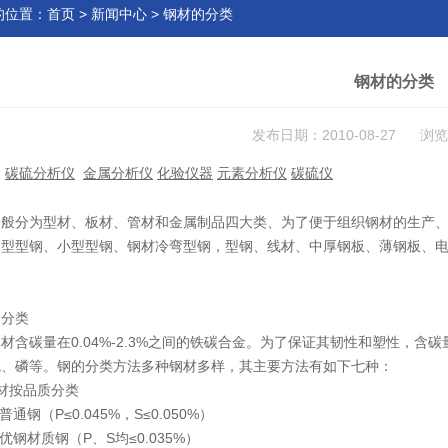
的位置：
首页
>
新闻中心
> 钢材的分类
钢材的分类
发布日期：2010-08-27 浏览
：
碳硫分析仪
金属分析仪
化验仪器
元素分析仪
碳硫仪
一般分为型材、板材、管材和金属制品四大类、为了便于组织钢材的生产
中型型钢、小型型钢、钢材冷弯型钢，型钢、线材、中厚钢板、薄钢板、
。
的分类
材含碳量在0.04%-2.3%之间的铁碳合金。为了保证其韧性和塑性，含
硫、磷等。钢的分类方法多种钢材多样，其主要方法有如下七种：
材按品质分类
普通钢（P≤0.045%，S≤0.050%）
 优钢材质钢（P、S均≤0.035%）