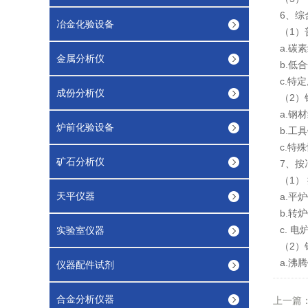
6、综
冶金化验设备
（1）
a.碳
金属分析仪
b.低
c.特
成份分析仪
（2）
a.钢
炉前化验设备
b.工
c.特
矿石分析仪
7、按
（1）
天平仪器
a.平
b.转
c. 
实验室仪器
（2）
a.沸
仪器配件试剂
合金分析仪器
上一篇