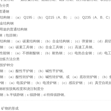
合分类
普通钢
素结构钢：（a） Q195；（b） Q215（A、B）；（c） Q235（A、B、C）
合金结构钢
定用途的普通结构钢
钢（包括钢）
材结构钢：（a）碳素结构钢；（b）合金结构钢；（c）弹簧钢；（d）易
具钢：（a）碳素工具钢；（b）合金工具钢；（c）高速工具钢。
殊性能钢：（a）不锈耐酸钢；（b）耐热钢；（c）电热合金钢；（d）电
冶炼方法分类
 按炉种分
炉钢：（a）酸性平炉钢；（b）碱性平炉钢。
炉钢：（a）酸性转炉钢；（b）碱性转炉钢。或 （a）底吹转炉钢；（b
电炉钢：（a）电弧炉钢；（b）电渣炉钢；（c）感应炉钢；（d）真空自耗
钢材按脱氧程度和浇注制度分
腾钢；b.半镇静钢；c.镇静钢；d.特殊镇静钢。
：
矿物的形成