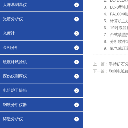
2、LC-DL1
大屏幕测温仪
3、LC-8型电
4、FA1004
光谱分析仪
5、计算机主机
6、19吋液晶
光度计
7、台式喷墨打
8、分析软件1
金相分析
9、氧气减压器
硬度计试验机
上一篇：
手持矿石分
下一篇：
联创电弧
探伤仪测厚仪
电阻炉干燥箱
钢铁分析仪器
铸造分析仪