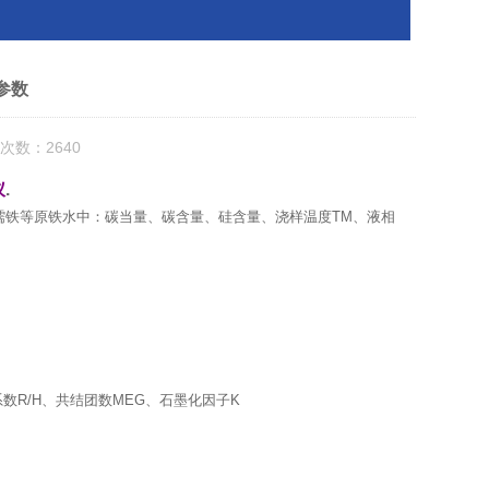
参数
次数：2640
仪
.
铁等原铁水中：碳当量、碳含量、硅含量、浇样温度TM、液相
数R/H、共结团数MEG、石墨化因子K