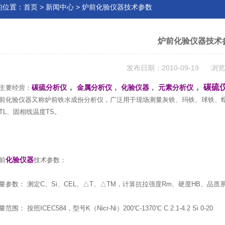
的位置：
首页
>
新闻中心
> 炉前化验仪器技术参数
炉前化验仪器技术
发布日期：2010-09-19 浏览
，
，
碳硫
主要经营：
碳硫分析仪
金属分析仪
，
化验仪器
，
元素分析仪
验仪器又称炉前铁水成份分析仪，广泛用于现场测量灰铁、玛铁、球铁、蠕
TL、固相线温度TS。
前
化验仪器
技术参数：
数： 测定C、Si、CEL、△T、△TM，计算抗拉强度Rm、硬度HB、品质系
： 按照ICEC584，型号K（Nicr-Ni）200℃-1370℃ C 2.1-4.2 Si 0-20