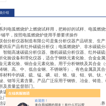
细介绍
埚
系列电弧燃烧炉上燃烧试样用，把称好的试样、电弧燃烧
并铺平，按照电弧燃烧炉使用手册要求操作
联创分析仪器制造有限公司是集分析仪器产品研发、生产
要供应产品有红外碳硫分析仪；电弧燃烧炉、非水碳硫分
、智能高速碳硫分析仪器、微机碳硫分析仪器、红外碳硫
析化验设备和理化仪器，适合于钢铁元素化验、合金金属
金元素化验、铜合金元素化验。用于分析钢铁及其合金（
铸钢、高、中、低合金钢、不锈钢等）、有色金属及其合
等材料中的碳、硫、锰、磷、硅、铬、镍、钼、钒、钛、
铋、锶等元素含量。产品广泛应用于钢铁、冶金、铸造、
所及质量监督部门。
承诺
上门安装调试仪器，免费提供化学分析方法和工艺
欢迎您！
培训仪器操作人员，包括仪器操作方法和设备的维护保养
来自局域网的朋友！有什么可以帮