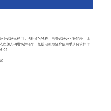
炉上燃烧试样用，把称好的试样、电弧燃烧炉的硅钼粉、纯
依次加入铜坩埚并铺平，按照电弧燃烧炉使用手册要求操作
6-02
家