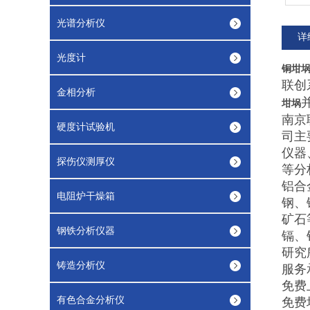
光谱分析仪
详
光度计
铜坩
联创
金相分析
坩埚
南京
硬度计试验机
司主
仪器
探伤仪测厚仪
等分
铝合
电阻炉干燥箱
钢、
矿石
钢铁分析仪器
镉、
研究
铸造分析仪
服务
免费
有色合金分析仪
免费