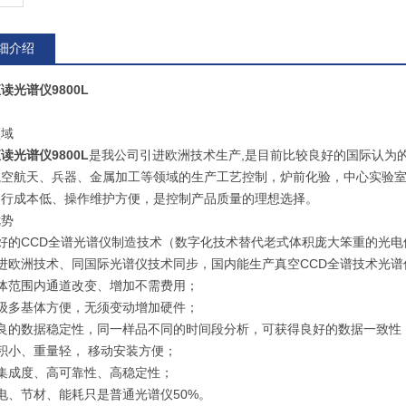
细介绍
读光谱仪9800L
领域
读光谱仪9800L
是我公司引进欧洲技术生产,是目前比较良好的国际认为的
空航天、兵器、金属加工等领域的生产工艺控制，炉前化验，中心实验室成
运行成本低、操作维护方便，是控制产品质量的理想选择。
优势
好的CCD全谱光谱仪制造技术（数字化技术替代老式体积庞大笨重的光电
进欧洲技术、同国际光谱仪技术同步，国内能生产真空CCD全谱技术光谱
基体范围内通道改变、增加不需费用；
升级多基体方便，无须变动增加硬件；
优良的数据稳定性，同一样品不同的时间段分析，可获得良好的数据一致性
积小、重量轻， 移动安装方便；
集成度、高可靠性、高稳定性；
电、节材、能耗只是普通光谱仪50%。