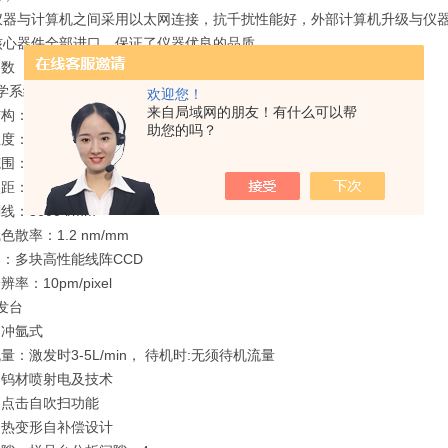
、仪器与计算机之间采用以太网连接，抗千扰性能好，外部计算机升级与仪
核心器件全部进口，保证了仪器优良的品质。
参数
学系统
欢迎您！
来自局域网的朋友！有什么可以帮
构：帕邢-龙格结构的全谱真空型光学系统
助您的吗？
度：自动控制恒温：35℃±0.5℃
：160-800nm
距：350 mm
：3600 l/mm
色散率：1.2 nm/mm
：多块高性能线阵CCD
率：10pm/pixel
发台
：冲氩式
量：激发时3-5L/min， 待机时:无须待机流量
：钨材喷射电及技术
：点击自吹扫功能
：热变形自补偿设计