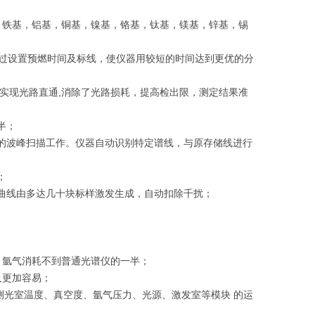
如：铁基，铝基，铜基，镍基，铬基，钛基，镁基，锌基，锡
通过设置预燃时间及标线，使仪器用较短的时间达到更优的分
实现光路直通,消除了光路损耗，提高检出限，测定结果准
半；
的波峰扫描工作。仪器自动识别特定谱线，与原存储线进行
；
曲线由多达几十块标样激发生成，自动扣除千扰；
，氩气消耗不到普通光谱仪的一半；
及更加容易；
监测光室温度、真空度、氩气压力、光源、激发室等模块 的运