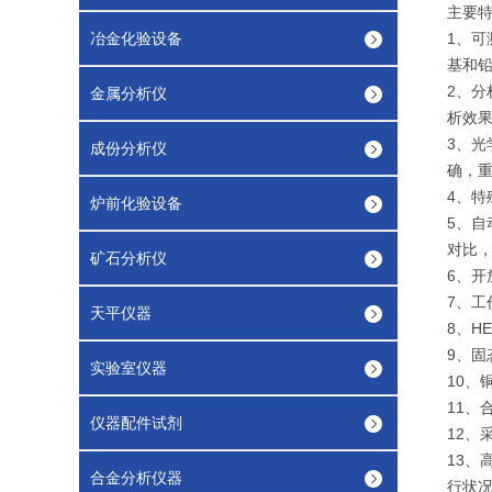
主要
冶金化验设备
1、可
基和
2、
金属分析仪
析效
3、光
成份分析仪
确，
4、
炉前化验设备
5、
对比
矿石分析仪
6、
7、
天平仪器
8、H
9、
实验室仪器
10、
11
仪器配件试剂
12
13、
合金分析仪器
行状