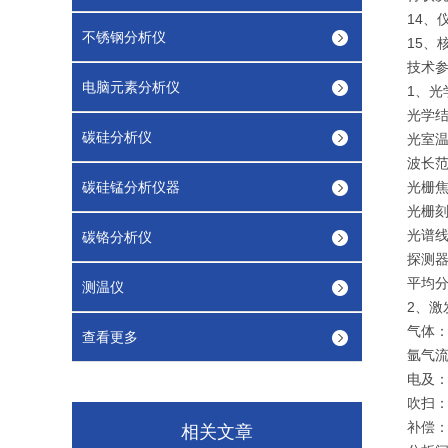
14
不锈钢分析仪
15、
技术
电脑元素分析仪
1、光
光学结
碳硅分析仪
光室温
波长范围
碳硅锰分析仪器
光栅焦
光栅刻线
光谱线
碳铬分析仪
探测器
平均分辨
测温仪
2、激
气体
查看更多
氩气流
电及
吹扫
补偿
相关文章