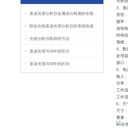
分析间
3、激
直读光谱分析仪金属成分检测的全能卫士
类型：
频率：1
联创光电直读光谱分析仪的系统组成
放电电
特殊
光谱分析仪取样的方法
预燃
4、数
直读光谱与XRF的区分
处理器
接口：
直读光谱与XRF的区别
5、电
输入：2
功率：
工作温
工作湿
6、尺
尺寸：8
重量：