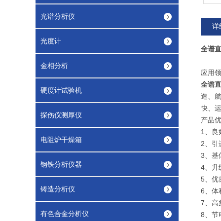
光谱分析仪
详
光度计
全谱直
金相分析
应用
全谱直
硬度计试验机
造、航
快、
探伤仪测厚仪
产品
1、良
电阻炉干燥箱
2、引
3、
钢铁分析仪器
4、
5、
铸造分析仪
6、体
7、高
有色合金分析仪
8、节