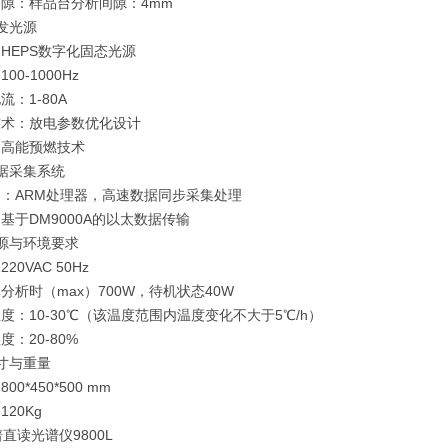
隙：样品台分析间隙：4mm
发光源
HEPS数字化固态光源
00-1000Hz
流：1-80A
技术：放电参数优化设计
：高能预燃技术
据采集系统
：ARM处理器，高速数据同步采集处理
基于DM9000A的以太数据传输
源与环境要求
20VAC 50Hz
分析时（max）700W，待机状态40W
度：10-30℃（该温度范围内温度变化不大于5℃/h）
度：20-80%
寸与重量
00*450*500 mm
120Kg