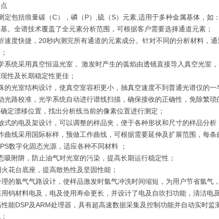
特点
测定包括痕量碳（C），磷（P）,硫（S）元素,适用于多种金属基体，
铅基。全谱技术覆盖了全元素分析范围，可根据客户需要选择通道元素；
分析速度快捷，20秒内测完所有通道的元素成分。针对不同的分析材料，
果；
学系统采用真空恒温光室， 激发时产生的弧焰由透镜直接导入真空光室，
重现性及长期稳定性更佳；
特殊的光室结构设计，使真空室容积更小，抽真空速度不到普通光谱仪的一
自动光路校准，光学系统自动进行谱线扫描，确保接收的正确性，免除繁琐
，确定漂移位置，找出分析线当前的像素位置进行测定；
开放式的电及架设计，可以调整的样品夹，便于各种形状和尺寸的样品分析
工作曲线采用国际标样，预做工作曲线，可根据需要延伸及扩展范围，每条
EPS数字化固态光源，适应各种不同材料 ；
固态吸附阱，防止油气对光室的污染，提高长期运行稳定性；
铜火花台底座，提高散热性及坚固性能；
、合理的氩气气路设计，使样品激发时氩气冲洗时间缩短，为用户节省氩气
、采用钨材料电及，电及使用寿命更长，并设计了电及自吹扫功能，清洁电
高性能DSP及ARM处理器，具有超高速数据采集及控制功能并自动实时
况；