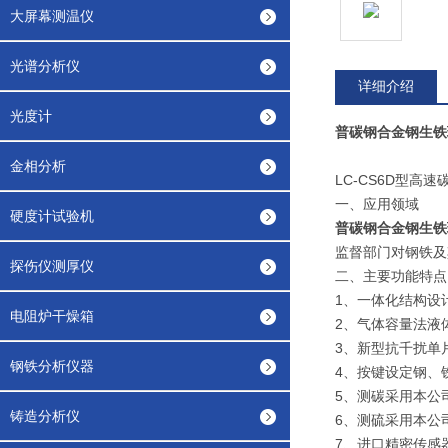
大屏幕测温仪
光谱分析仪
详细介绍
光度计
普碳钢合金钢生铁
金相分析
LC-CS6D型
一、应用领域
硬度计试验机
普碳钢合金钢生铁
监督部门对钢铁及
探伤仪测厚仪
二、主要功能特点
1、一体化结构设
电阻炉干燥箱
2、气体容量法液
3、新型抗千扰单
钢铁分析仪器
4、按键设定钢、
5、测碳采用本公
铸造分析仪
6、测硫采用本公
7、进口精密传感