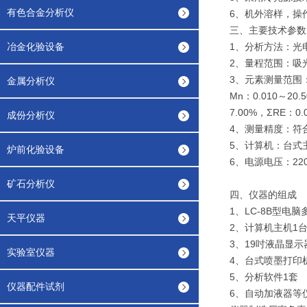
有色合金分析仪
6、机外溶样，操
三、主要技术参数
冶金化验设备
1、分析方法：光
2、量程范围：吸光度
3、元素测量范围
金属分析仪
Mn：0.010～20.
7.00%，ΣRE：0
成份分析仪
4、测量精度：符合G
5、计算机：台式
炉前化验设备
6、电源电压：220V
矿石分析仪
四、仪器的组成
1、LC-8B型电
天平仪器
2、计算机主机1
3、19吋液晶显示
实验室仪器
4、台式喷墨打印
5、分析软件1套
仪器配件试剂
6、自动加液器等