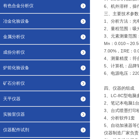
有色合金分析仪
6、机外溶样，操
三、主要技术参数
冶金化验设备
1、分析方法：光
2、量程范围：吸光度
3、元素测量范围
金属分析仪
Mn：0.010～20.
7.00%，ΣRE：0
成份分析仪
4、测量精度：符合G
5、计算机：品牌
炉前化验设备
6、电源电压：220V
矿石分析仪
四、仪器的组成
1、LC-8C型电
天平仪器
2、笔记本电脑1
3、台式喷墨打印
实验室仪器
4、分析软件1套
5、自动加液器等
仪器配件试剂
仪器制造厂家负责