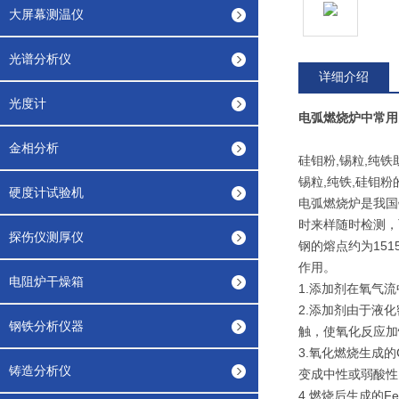
大屏幕测温仪
光谱分析仪
详细介绍
光度计
电弧燃烧炉中常用
金相分析
硅钼粉,锡粒,纯
锡粒,纯铁,硅钼粉
硬度计试验机
电弧燃烧炉是我国
时来样随时检测，
探伤仪测厚仪
钢的熔点约为15
作用。
电阻炉干燥箱
1.添加剂在氧气
2.添加剂由于液
钢铁分析仪器
触，使氧化反应加
3.氧化燃烧生成
铸造分析仪
变成中性或弱酸性
4.燃烧后生成的