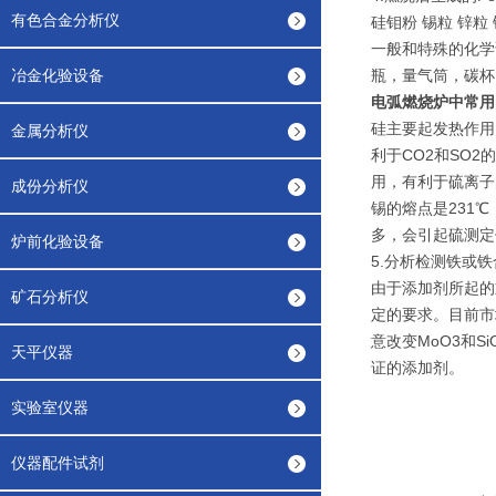
有色合金分析仪
硅钼粉 锡粒 锌
一般和特殊的化学
冶金化验设备
瓶，量气筒，碳杯
电弧燃烧炉中常用
硅主要起发热作用
金属分析仪
利于CO2和SO
用，有利于硫离子
成份分析仪
锡的熔点是231
多，会引起硫测定
炉前化验设备
5.分析检测铁或
由于添加剂所起的
矿石分析仪
定的要求。目前市
意改变MoO3和
天平仪器
证的添加剂。
实验室仪器
仪器配件试剂