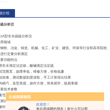
细介绍
碳硫分析仪
CS1A型非水碳硫分析仪
应用领域
于钢铁、冶金、铸造、机械、化工、矿业、建筑、环保等行业和高等院校
素进行定量分析测定
主要功能特点
采用非水滴定法定碳，酸碱滴定法定硫
测试范围宽，故障率低，维修方便，价格低廉
自动加液，测试数据刻度读取，手工计算得出结果
结构精巧，造型美观，操作方便，简单易学，较易掌握
主要技术参数
范围：碳：0.01%-12.7% 硫：0.003%-2.00%
变测试条件，测量范围可相应扩大）
欢迎您！
量时间：约45秒（不含取样、称样时间）
来自局域网的朋友！有什么可以帮