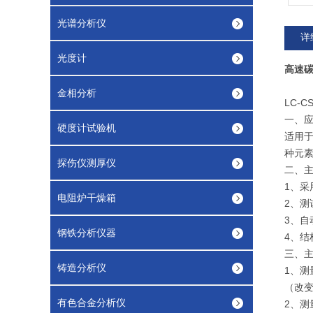
光谱分析仪
详
光度计
高速
金相分析
LC-
一、
硬度计试验机
适用
种元
探伤仪测厚仪
二、
1、
电阻炉干燥箱
2、
3、
钢铁分析仪器
4、
三、
铸造分析仪
1、测量
（改
有色合金分析仪
2、测