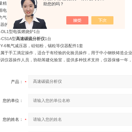
精度：符合GB/T223.69-97、GB/T223.68-97国家标准
助您的吗？
电压：220V±10% 50Hz
力气体：氧气，压力0.02-0.04MPa
仪器的组成
C-DL1型电弧燃烧炉1台
-CS1A型
高速碳硫分析仪
1台
QY-6氧气减压器，硅钼粉，锡粒等仪器配件1套
器属于手工滴定操作，适合于有经验的化验员操作，用于中小钢铁铸造企
培训仪器操作人员，协助筹建化验室，提供多种技术支持，仪器保修一年
产品：
您的单位：
您的姓名：