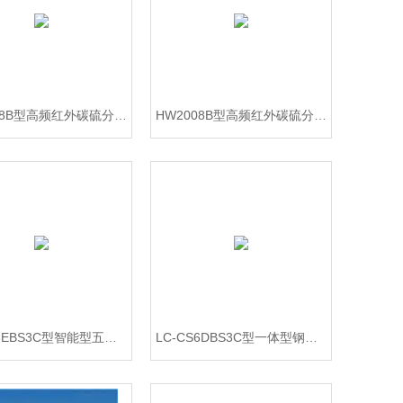
HW2008B型高频红外碳硫分析仪 有色金属测定仪器
HW2008B型高频红外碳硫分析仪 钢铁含量检测仪器
LC-CS6EBS3C型智能型五大元素分析仪器 碳硫锰磷硅化验仪
LC-CS6DBS3C型一体型钢铁五元素分析仪 全自动元素化验仪