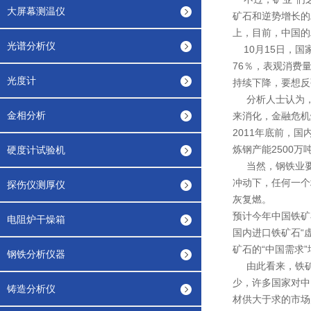
大屏幕测温仪
矿石和逆势增长的
上，目前，中国的
光谱分析仪
10月15日，国
76％，表观消费
光度计
持续下降，要想反
分析人士认为，以
金相分析
来消化，金融危机
2011年底前，
炼钢产能2500万
硬度计试验机
当然，钢铁业要
冲动下，任何一个
探伤仪测厚仪
灰复燃。
预计今年中国铁矿
电阻炉干燥箱
国内进口铁矿石“
矿石的“中国需求
钢铁分析仪器
由此看来，铁矿石
少，许多国家对中
铸造分析仪
材供大于求的市场