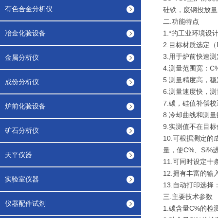
有色合金分析仪
硅铁，废钢投放量
二.功能特点
冶金化验设备
1.*的工业环境
2.目标材质选定（
3.用于炉前快速
金属分析仪
4.测量范围宽：C%：
5.测量精度高，稳
成份分析仪
6.测量速度快，
7.碳，硅值补偿
炉前化验设备
8.冷却曲线和测量
9.实测值不在目
矿石分析仪
10.可根据测定
量，使C%、Si
天平仪器
11.可同时设定
12.拥有丰富的
实验室仪器
13.自动打印选
三.主要技术参数
仪器配件试剂
1.碳含量C%的检测